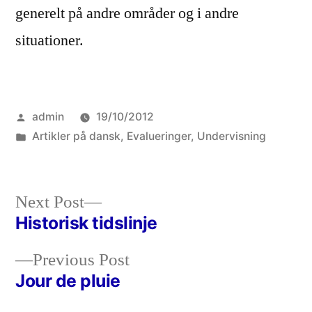
generelt på andre områder og i andre
situationer.
Posted
admin
19/10/2012
by
Posted
Artikler på dansk
,
Evalueringer
,
Undervisning
in
Next
Next Post
post:
Historisk tidslinje
Post
Previous
Previous Post
navigation
post:
Jour de pluie