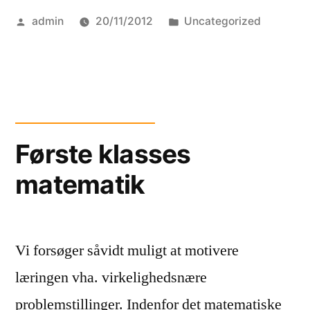
Posted
Posted
admin
20/11/2012
Uncategorized
spøgelse”
by
in
Første klasses
matematik
Vi forsøger såvidt muligt at motivere
læringen vha. virkelighedsnære
problemstillinger. Indenfor det matematiske