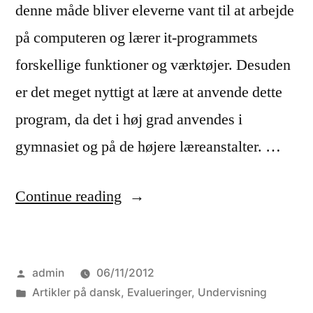
denne måde bliver eleverne vant til at arbejde
på computeren og lærer it-programmets
forskellige funktioner og værktøjer. Desuden
er det meget nyttigt at lære at anvende dette
program, da det i høj grad anvendes i
gymnasiet og på de højere læreanstalter. …
“Vi
Continue reading
laver
PowerPoint-
Posted
admin
06/11/2012
præsentationer”
by
Posted
Artikler på dansk
,
Evalueringer
,
Undervisning
in