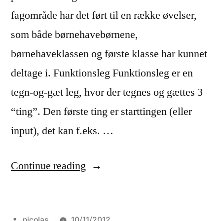
fagområde har det ført til en række øvelser,
som både børnehavebørnene,
børnehaveklassen og første klasse har kunnet
deltage i. Funktionsleg Funktionsleg er en
tegn-og-gæt leg, hvor der tegnes og gættes 3
“ting”. Den første ting er starttingen (eller
input), det kan f.eks. …
“Første
Continue reading
klasses
matematik”
Posted
nicolas
10/11/2012