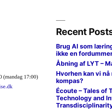
Recent Post
Brug AI som lærin
ikke en fordumme
Åbning af LYT – M
Hvorhen kan vi nå
0 (mandag 17:00)
kompas?
ise.dk
Écoute – Tales of 
Technology and In
Transdisciplinarit