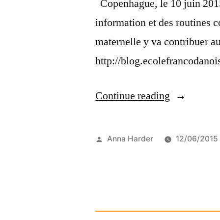
Copenhague, le 10 juin 2015 
information et des routines 
maternelle y va contribuer a
http://blog.ecolefrancodano
“Lettre
Continue reading
d’informat
Posted
Anna Harder
12/06/2015
by