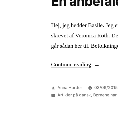
En anbefal
Hej, jeg hedder Basile. Jeg e
skrevet af Veronica Roth. De
går sådan her til. Befolkning
“En
Continue reading
anbefalels
bog”
Posted
Anna Harder
03/06/2015
by
Posted
Artikler på dansk
,
Børnene har
in