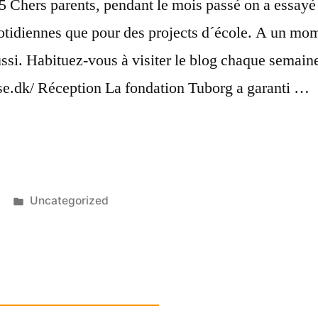
Chers parents, pendant le mois passé on a essayé d´
cotidiennes que pour des projects d´école. A un mo
ussi. Habituez-vous à visiter le blog chaque semain
ise.dk/ Réception La fondation Tuborg a garanti …
ion”
Posted
Uncategorized
in