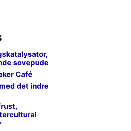
s
gskatalysator,
nde sovepude
aker Café
 med det indre
Trust,
tercultural
y