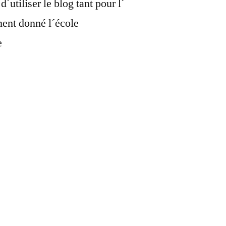
utiliser le blog tant pour l´
ment donné l´école
e