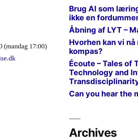
Brug AI som lærin
ikke en fordumme
Åbning af LYT – M
Hvorhen kan vi nå
0 (mandag 17:00)
kompas?
ise.dk
Écoute – Tales of 
Technology and In
Transdisciplinarit
Can you hear the 
Archives