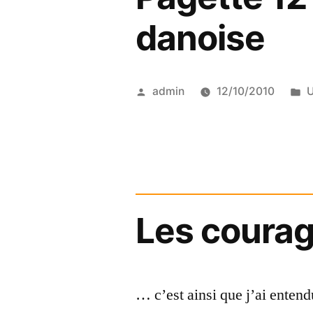
danoise
Posted
P
admin
12/10/2010
U
by
i
Les coura
… c’est ainsi que j’ai enten