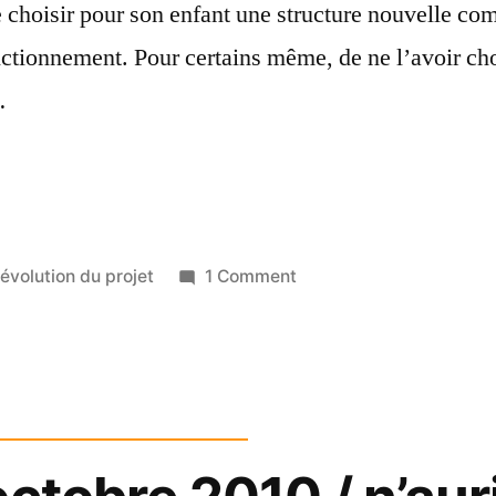
e choisir pour son enfant une structure nouvelle co
tionnement. Pour certains même, de ne l’avoir cho
…
Posted
on
évolution du projet
1 Comment
in
Les
courageux