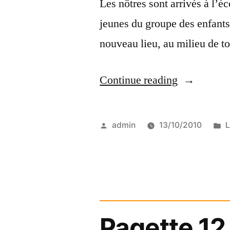
Les nôtres sont arrivés à l’éc
jeunes du groupe des enfants
nouveau lieu, au milieu de to
“Grandir,
Continue reading
c’est
grand”
Posted
P
admin
13/10/2010
L
by
i
Pagette 12