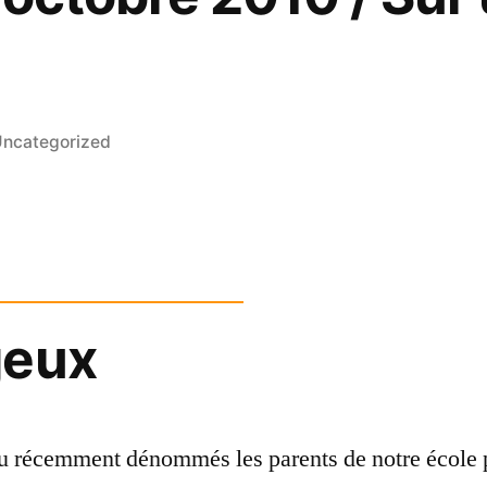
osted
ncategorized
n
geux
du récemment dénommés les parents de notre école p