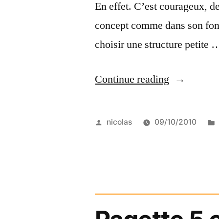
En effet. C’est courageux, d
concept comme dans son fonc
choisir une structure petite 
“Les
Continue reading
courageux”
Posted
nicolas
09/10/2010
by