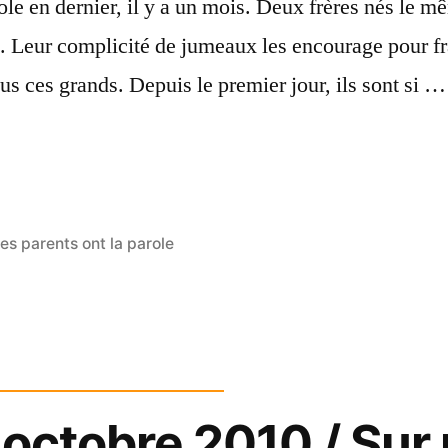
ole en dernier, il y a un mois. Deux frères nés le mê
. Leur complicité de jumeaux les encourage pour fr
us ces grands. Depuis le premier jour, ils sont si …
osted
es parents ont la parole
n
 octobre 2010 / Sur