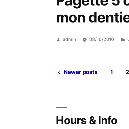
Pagette 5 
mon dentie
Posted
admin
08/10/2010
by
i
Newer posts
1
2
Posts
pagination
Hours & Info