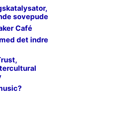
gskatalysator,
nde sovepude
aker Café
 med det indre
Trust,
tercultural
y
music?