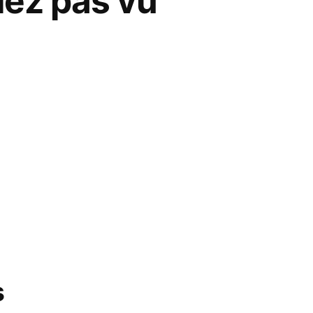
iez pas vu
s