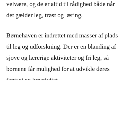
velvære, og de er altid til rådighed både når
det gælder leg, trøst og læring.
Børnehaven er indrettet med masser af plads
til leg og udforskning. Der er en blanding af
sjove og lærerige aktiviteter og fri leg, så
børnene får mulighed for at udvikle deres
fantasi og kreativitet.
Der er altid åben og ærlig kommunikation
mellem vores pædagoger og forældrene, så
der altid er mulighed for at drøfte eventuelle