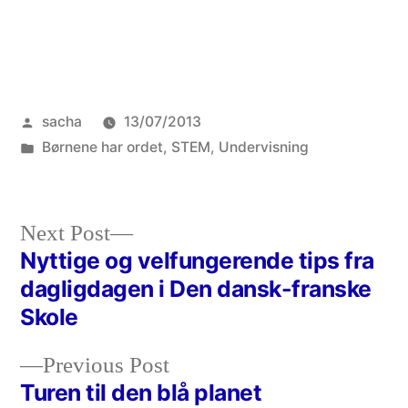
Posted
sacha
13/07/2013
by
Posted
Børnene har ordet
,
STEM
,
Undervisning
in
Next
Next Post
post:
Nyttige og velfungerende tips fra
Post
dagligdagen i Den dansk-franske
navigation
Skole
Previous
Previous Post
post:
Turen til den blå planet