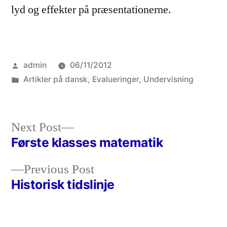
lyd og effekter på præsentationerne.
Posted
admin
06/11/2012
by
Posted
Artikler på dansk
,
Evalueringer
,
Undervisning
in
Next
Next Post
post:
Første klasses matematik
Post
Previous
Previous Post
navigation
post:
Historisk tidslinje