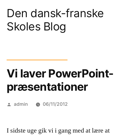
Skip
Den dansk-franske
to
Skoles Blog
content
Vi laver PowerPoint-
præsentationer
Posted
admin
06/11/2012
by
I sidste uge gik vi i gang med at lære at