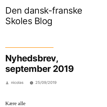
Skip
Den dansk-franske
to
Skoles Blog
content
Nyhedsbrev,
september 2019
Posted
nicolas
25/09/2019
by
Kære alle