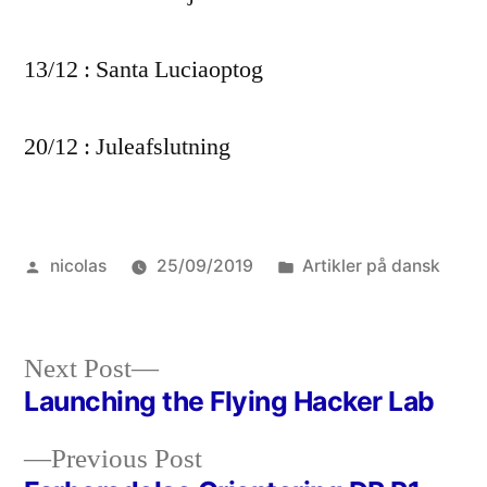
13/12 : Santa Luciaoptog
20/12 : Juleafslutning
Posted
Posted
nicolas
25/09/2019
Artikler på dansk
by
in
Next
Next Post
post:
Launching the Flying Hacker Lab
Post
Previous
Previous Post
navigation